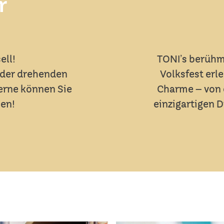
r
ell!
TONI’s berühm
n der drehenden
Volksfest erl
erne können Sie
Charme – von d
hen!
einzigartigen D